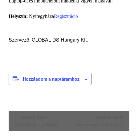
Laptop-ot és mobiltelefont mindenki vigyen magával!
Helyszín:
Nyíregyháza
Regisztráció
Szervező: GLOBAL DS Hungary Kft.
Hozzáadom a naptáramhoz
Esemény
DAHUA SMB
DAHUA SMB
navigáció
workshop + oktatás
workshop + oktatás