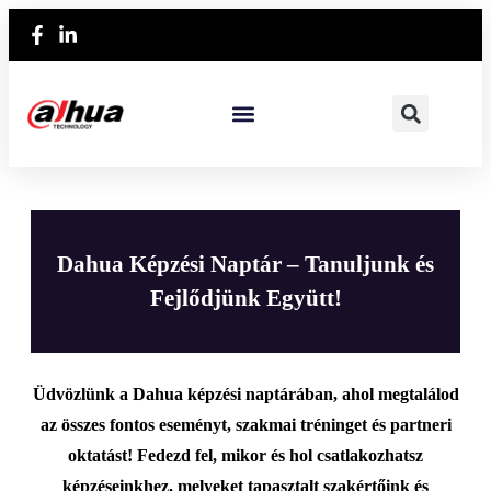
Dahua Képzési Naptár – Tanuljunk és
Fejlődjünk Együtt!
Üdvözlünk a Dahua képzési naptárában, ahol megtalálod
az összes fontos eseményt, szakmai tréninget és partneri
oktatást! Fedezd fel, mikor és hol csatlakozhatsz
képzéseinkhez, melyeket tapasztalt szakértőink és