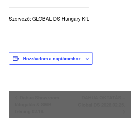
Szervező: GLOBAL DS Hungary Kft.
Hozzáadom a naptáramhoz
Esemény
Dahua Showroom
DAHUA OKTATÁS –
navigáció
látogatás & SMB
Global DS 2026.02.25.
tréning 02.18.