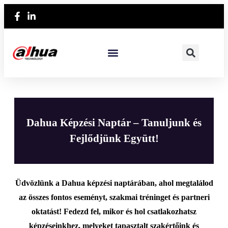
Dahua Képzési Naptár – Tanuljunk és
Fejlődjünk Együtt!
Üdvözlünk a Dahua képzési naptárában, ahol megtalálod
az összes fontos eseményt, szakmai tréninget és partneri
oktatást! Fedezd fel, mikor és hol csatlakozhatsz
képzéseinkhez, melyeket tapasztalt szakértőink és