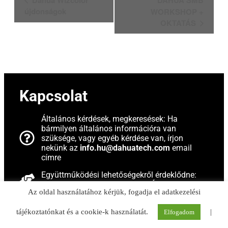
navigáció
újdonságok
WORKSHOP +
OKTATÁS
Kapcsolat
Általános kérdések, megkeresések: Ha
bármilyen általános információra van
szüksége, vagy egyéb kérdése van, írjon
nekünk az
info.hu@dahuatech.com
email
címre
Együttműködési lehetőségekről érdeklődne:
Keresse kizárólagos
DISZTRIBÚTORAINKAT.
Az oldal használatához kérjük, fogadja el adatkezelési
Technikai problémák, termékkel kapcsolatos
kérdések esetén: Ha technikai nehézsége
tájékoztatónkat és a cookie-k használatát.
|
Elfogadom
adódott, vagy termékeinkkel kapcsolatban van