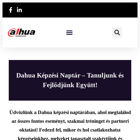
Dahua Képzési Naptár – Tanuljunk és
Fejlődjünk Együtt!
Üdvözlünk a Dahua képzési naptárában, ahol megtalálod
az összes fontos eseményt, szakmai tréninget és partneri
oktatást! Fedezd fel, mikor és hol csatlakozhatsz
képzéseinkhez, melyeket tapasztalt szakértőink és