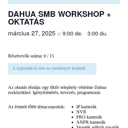
DAHUA SMB WORKSHOP +
OKTATÁS
március 27, 2025
9:00 de.
3:00 du.
@
–
Résztvevők száma: 0 / 15
A regisztráció erre az eseményre lezárult.
Az oktatás témája: egy fiktív telephely védelme Dahua
eszközökkel. Igényfelmérés, tervezés, programozás
Az érintett főbb témacsoportok:
IP kamerák
NVR
PRO kamerák
ANPR kamerák
Vezeték nélküli riasztók