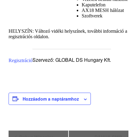
Kaputelefon
AX18 MESH hálózat
Szoftverek
HELYSZÍN: Változó vidéki helyszínek, további információ a
regisztrációs oldalon.
Szervező: GLOBAL DS Hungary Kft.
Regisztráció
Hozzáadom a naptáramhoz
Esemény
Dahua Wizcolor
DAHUA SMB