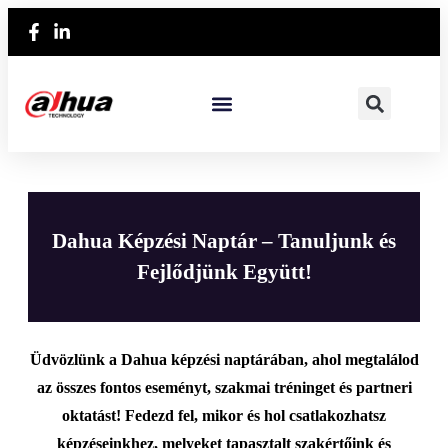
Dahua Képzési Naptár – Tanuljunk és
Fejlődjünk Együtt!
Üdvözlünk a Dahua képzési naptárában, ahol megtalálod
az összes fontos eseményt, szakmai tréninget és partneri
oktatást! Fedezd fel, mikor és hol csatlakozhatsz
képzéseinkhez, melyeket tapasztalt szakértőink és