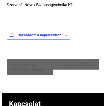
Szervező: Novex Biztonságtechnika Kft.
Hozzáadom a naptáramhoz
Esemény
DAHUA SMB
DAHUA OKTATÁS
navigáció
workshop + oktatás
Kapcsolat