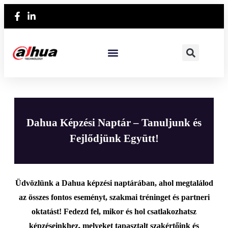
Dahua Képzési Naptár – Tanuljunk és
Fejlődjünk Együtt!
Üdvözlünk a Dahua képzési naptárában, ahol megtalálod
az összes fontos eseményt, szakmai tréninget és partneri
oktatást! Fedezd fel, mikor és hol csatlakozhatsz
képzéseinkhez, melyeket tapasztalt szakértőink és