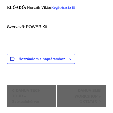
ELŐADÓ:
Horváth Viktor
Regisztráció itt
Szervező: POWER Kft.
Hozzáadom a naptáramhoz
Esemény
DAHUA TECH
DAHUA SMB
navigáció
TOUR –
WORKSHOP +
Székesfehérvár
OKTATÁS