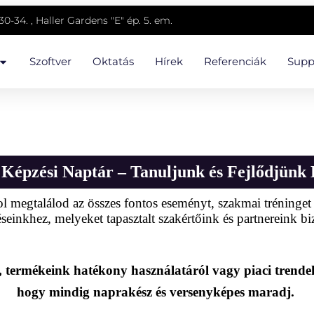
0-34. , Haller Gardens "E" ép. 5. em.
Szoftver
Oktatás
Hírek
Referenciák
Supp
Képzési Naptár – Tanuljunk és Fejlődjünk 
megtalálod az összes fontos eseményt, szakmai tréninget és
seinkhez, melyeket tapasztalt szakértőink és partnereink b
, termékeink hatékony használatáról vagy piaci trendek
hogy mindig naprakész és versenyképes maradj.