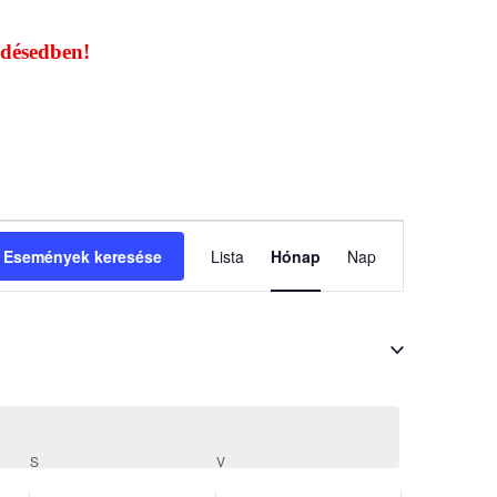
lődésedben!
Esemény
Események keresése
Lista
Hónap
nézet
Nap
navigáció
S
V