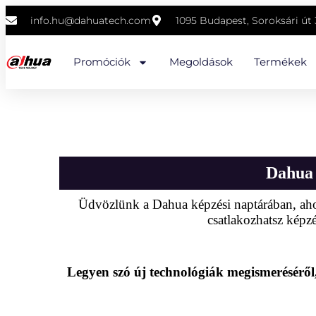
info.hu@dahuatech.com
1095 Budapest, Soroksári út 3
Promóciók
Megoldások
Termékek
Dahua 
Üdvözlünk a Dahua képzési naptárában, ahol 
csatlakozhatsz képzé
Legyen szó új technológiák megismeréséről