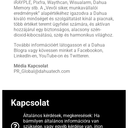
iRAYPLE, Pixfra, Waythcan, Wisualarm, Dahua
Memory stb. A „Vevői siker, munkavállalói
eredmények” alapértékéhez igazodva a Dahua
kiváló minőséget és szolgáltatást kínál a piacnak,
több értéket teremt ügyfelei számára, és aktívan
hozzájárul egy biztonságos, alacsony szén-
dioxid-kibocsátású, szép és harmonikus világhoz.
További információért látogasson el a Dahua
Blogra vagy kövessen minket a Facebookon,
LinkedIn-en, YouTube-on és Twitteren.
Média Kapcsolat
PR_Global@dahuatech.com
Kapcsolat
Általános kérdések, megkeresések: Ha
bármilyen általános információra van
szüksége, vagy egyéb kérdése van, írjon