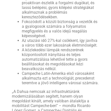
proaktívan észlelik a forgalmi dugókat, és
lassú belépési, gyors kilépési stratégiákat
alkalmaznak a problémás
kereszteződésekben.
Fokozódott a közúti biztonság a vezetők és
a gyalogosok számára a folyamatos
megfigyelés és a valós idejű reagálás
képességével.
Az utazási idő 27%-kal csökkent, így javítva
a város több ezer lakosának életminőségét.
A közlekedési lámpák rendszerének
központosított irányítása és teljes
automatizálása lehetővé tette a gyors
beállításokat és megoldásokat kézi
beavatkozás nélkül.
Campeche Latin-Amerika első városaként
alkalmazta ezt a technológiát, precedenst
teremtve a jövő intelligens városai számára.
„A Dahua nemcsak az infrastruktúránk
modernizálásában segített, hanem olyan
megoldást kínált, amely valóban átalakítja a
mobilitást Campeche-ben” – mondta Ricardo
López Gomez, a Campeche-i Digitális és