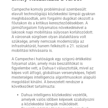
Campeche komoly problémával szembesült:
elavult technológiájú közlekedési lámpái gyakran
meghibásodtak, ami forgalmi dugókat okozott a
főutakon és a kritikus kereszteződésekben. A
járműforgalom folyamatos növekedésével a
lakosok napi mobilitása súlyosan korlátozódott.
A városnak sürgősen olyan átalakításra volt
szüksége, amely nemcsak modernizálja az
infrastruktúrát, hanem felkészíti a 21. század
mobilitási kihívásaira is.
A Campeche-i hatóságok egy szigorú értékelési
folyamat után, amely más beszállítókat is
figyelembe vett, a Dahua-t választották, mivel az
képes volt átfogó, globálisan versenyképes, fejlett
mesterséges intelligencia algoritmusokon alapuló
megoldást kínálni. A bevezetett rendszer a
következőket tartalmazta:
Dahua intelligens közlekedési vezérlők,
amelyek valós időben képesek szabályozni
a közlekedési lámpák működését.