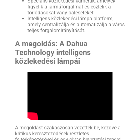
Speciális közlekedési kamerák, amelyek
figyelik a járműforgalmat és észlelik a
torlódásokat vagy baleseteket.
Intelligens közlekedési lámpa platform,
amely centralizálja és automatizálja a város
teljes forgalomirányítását.
A megoldás: A Dahua
Technology intelligens
közlekedési lámpái
A megoldást szakaszosan vezették be, kezdve a
kritikus kereszteződések részletes
feltérképezésével és egy olyan bevezetési tervvel,