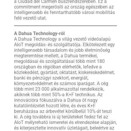
a Ciudad del Carmen buszrendszerében. Ez a
commitment megerősíti az ország egészében az
intelligensebb és fenntarthatóbb városi mobilitás
felé vezető utat.
A Dahua Technology-ról
A Dahua Technology a világ vezető videóalapú
AIoT megoldás- és szolgáltatója. Elkötelezett egy
intelligensebb társadalom és jobb életminőség
megteremtése mellett, a Dahua termékei,
megoldásai és szolgáltatásai több mint 180
országban és régióban elérhetők, lefedve a
közlekedést, gyártást, oktatást, kiskereskedelmet,
banki és pénzügyi szektort, energiát,
környezetvédelmet és számos iparágat. A cég
több mint 23 000 alkalmazottal rendelkezik,
akiknek több mint 50%-a K+F technikus. Az
innovációra fókuszálva a Dahua öt nagy
kutatóintézetet hozott létre, és éves K+F
beruházása az árbevétel körülbelül 10%-át teszi
ki. A cég továbbra is új területeket fedez fel az
AIoT mélyreható ismeretei és elrendezése alapján,
és kiterjesztette innovatív üzletágait, beleértve az