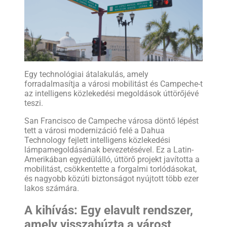
Egy technológiai átalakulás, amely
forradalmasítja a városi mobilitást és Campeche-t
az intelligens közlekedési megoldások úttörőjévé
teszi.
San Francisco de Campeche városa döntő lépést
tett a városi modernizáció felé a Dahua
Technology fejlett intelligens közlekedési
lámpamegoldásának bevezetésével. Ez a Latin-
Amerikában egyedülálló, úttörő projekt javította a
mobilitást, csökkentette a forgalmi torlódásokat,
és nagyobb közúti biztonságot nyújtott több ezer
lakos számára.
A kihívás: Egy elavult rendszer,
amely visszahúzta a várost