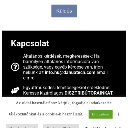
Küldés
Kapcsolat
Általános kérdések, megkeresések: Ha
bármilyen általános információra van
szüksége, vagy egyéb kérdése van, írjon
nekünk az
info.hu@dahuatech.com
email
címre
Együttműködési lehetőségekről érdeklődne:
Keresse kizárólagos
DISZTRIBÚTORAINKAT.
Technikai problémák, termékkel kapcsolatos
Az oldal használatához kérjük, fogadja el adatkezelési
kérdések esetén: Ha technikai nehézsége
adódott, vagy termékeinkkel kapcsolatban van
tájékoztatónkat és a cookie-k használatát.
|
Elfogadom
kérdése,
technikai terméktámogató
csapatunk
készséggel segít Önnek.