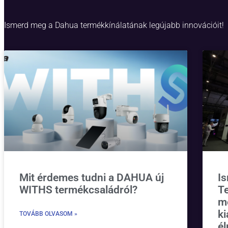
Ismerd meg a Dahua termékkínálatának legújabb innovációit!
Mit érdemes tudni a DAHUA új
I
WITHS termékcsaládról?
T
m
ki
TOVÁBB OLVASOM »
él