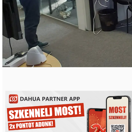
Referenciák
Ismerd meg a Dahua hazai és
nemzetközi referenciáit!
Megnézem