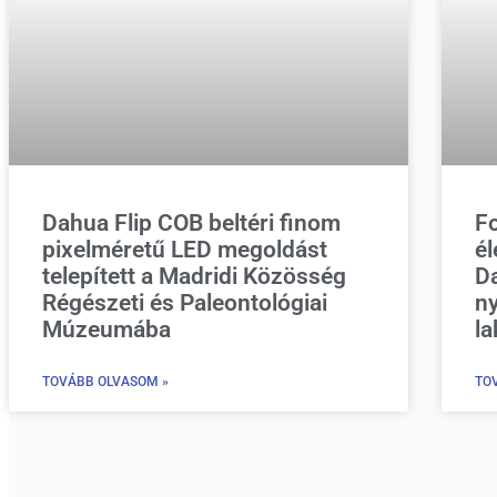
Dahua Flip COB beltéri finom
Fo
pixelméretű LED megoldást
é
telepített a Madridi Közösség
D
Régészeti és Paleontológiai
ny
Múzeumába
l
TOVÁBB OLVASOM »
TO