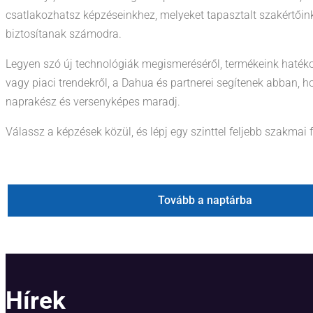
csatlakozhatsz képzéseinkhez, melyeket tapasztalt szakértőink
biztosítanak számodra.
Legyen szó új technológiák megismeréséről, termékeink haték
vagy piaci trendekről, a Dahua és partnerei segítenek abban, 
naprakész és versenyképes maradj.
Válassz a képzések közül, és lépj egy szinttel feljebb szakmai 
Tovább a naptárba
Hírek