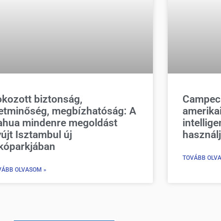
kozott biztonság,
Campeche
letminőség, megbízhatóság: A
amerika
ahua mindenre megoldást
intellig
újt Isztambul új
használ
akóparkjában
TOVÁBB OLV
VÁBB OLVASOM »