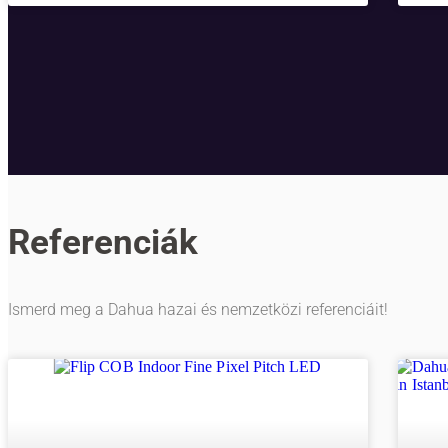
Referenciák
Ismerd meg a Dahua hazai és nemzetközi referenciáit!