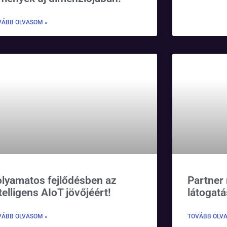
VÁBB OLVASOM »
lyamatos fejlődésben az
Partner
telligens AIoT jövőjéért!
látogat
VÁBB OLVASOM »
TOVÁBB OLV