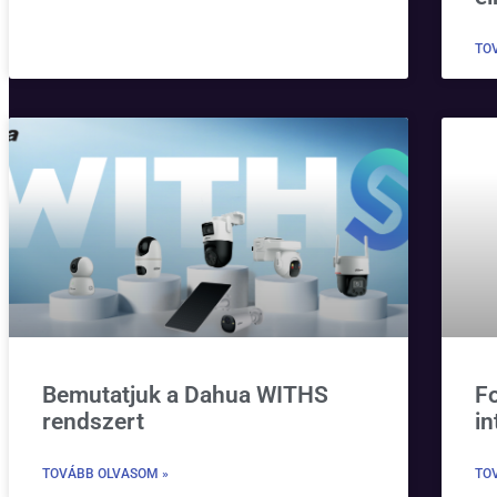
TO
Bemutatjuk a Dahua WITHS
Fo
rendszert
in
TOVÁBB OLVASOM »
TO