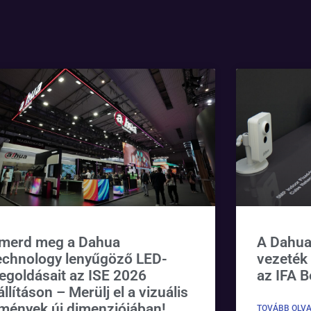
smerd meg a Dahua
A Dahua
echnology lenyűgöző LED-
vezeték
egoldásait az ISE 2026
az IFA B
állításon – Merülj el a vizuális
mények új dimenziójában!
TOVÁBB OLV