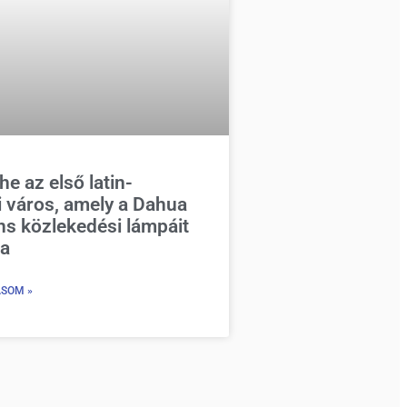
 az első latin-
i város, amely a Dahua
ens közlekedési lámpáit
ja
ASOM »