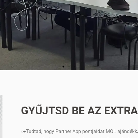
GYŰJTSD BE AZ EXTR
👀Tudtad, hogy Partner App pontjaidat MOL ajándékká