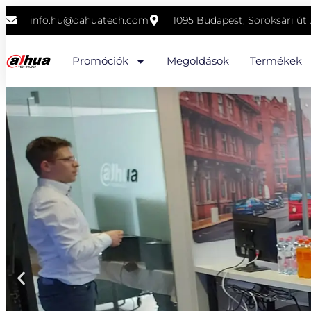
info.hu@dahuatech.com
1095 Budapest, Soroksári út 3
Promóciók
Megoldások
Termékek