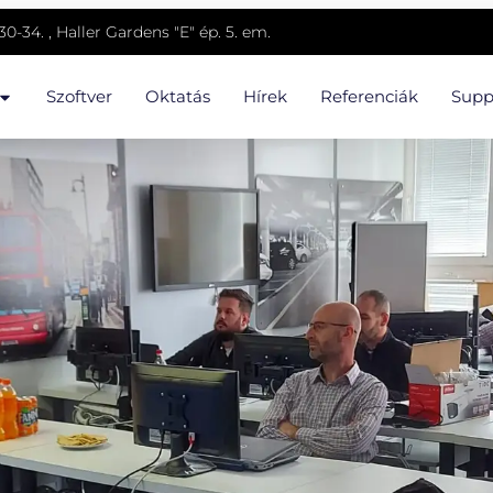
0-34. , Haller Gardens "E" ép. 5. em.
Szoftver
Oktatás
Hírek
Referenciák
Supp