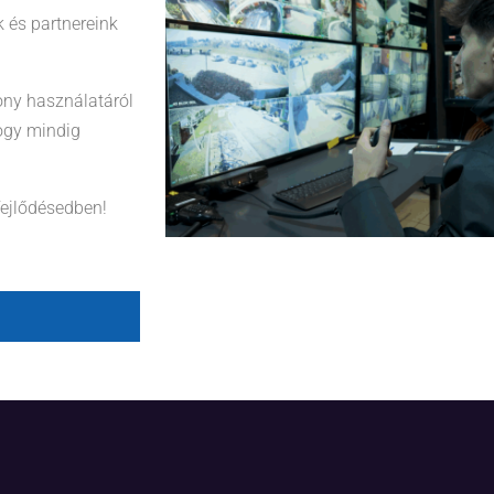
 és partnereink
ony használatáról
hogy mindig
fejlődésedben!