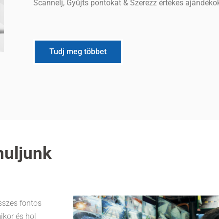
Scannelj, Gyűjts pontokat & Szerezz értékes ajándéko
Tudj meg többet
nuljunk
sszes fontos
ikor és hol