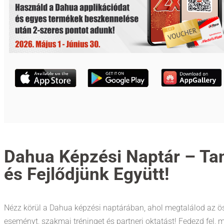
Dahua Képzési Naptár – Ta
és Fejlődjünk Együtt!
Nézz körül a Dahua képzési naptárában, ahol megtalálod az ö
eseményt, szakmai tréninget és partneri oktatást! Fedezd fel, m