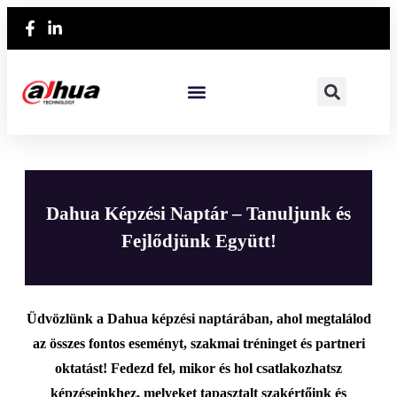
Dahua Képzési Naptár – Tanuljunk és
Fejlődjünk Együtt!
Üdvözlünk a Dahua képzési naptárában, ahol megtalálod
az összes fontos eseményt, szakmai tréninget és partneri
oktatást! Fedezd fel, mikor és hol csatlakozhatsz
képzéseinkhez, melyeket tapasztalt szakértőink és