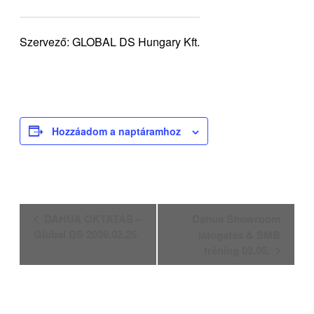
Szervező: GLOBAL DS Hungary Kft.
Hozzáadom a naptáramhoz
Esemény
DAHUA OKTATÁS –
Dahua Showroom
navigáció
Global DS 2026.02.25.
látogatás & SMB
tréning 03.05.