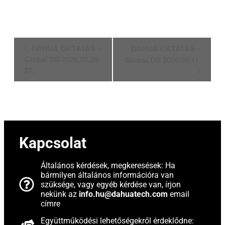
Esemény
DAHUA OKTATÁS –
DAHUA OKTATÁS –
navigáció
Global DS 2026.02.26-
Global DS 2026.03.11.
27.
Kapcsolat
Általános kérdések, megkeresések: Ha
bármilyen általános információra van
szüksége, vagy egyéb kérdése van, írjon
nekünk az
info.hu@dahuatech.com
email
címre
Együttműködési lehetőségekről érdeklődne: