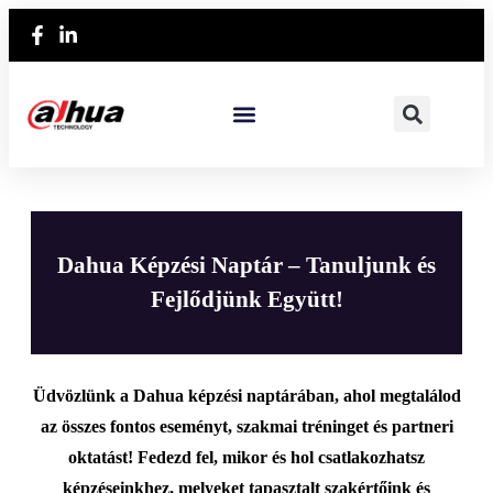
Dahua Képzési Naptár – Tanuljunk és
Fejlődjünk Együtt!
Üdvözlünk a Dahua képzési naptárában, ahol megtalálod
az összes fontos eseményt, szakmai tréninget és partneri
oktatást! Fedezd fel, mikor és hol csatlakozhatsz
képzéseinkhez, melyeket tapasztalt szakértőink és